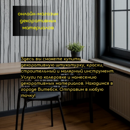
онлайн-магазин
декоративных
материалов
Здесь вы сможете купить
декоративную штукатурку, краски,
строительный и малярный инструмент.
Услуги по колеровке и нанесению
декоративных материалов. Находимся в
городе Витебск. Отправим в любую
точку!