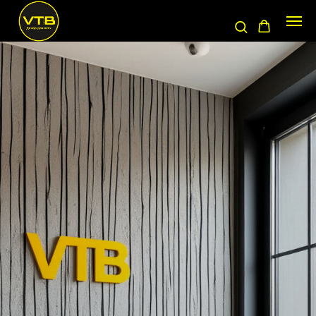
декоративная
штукатурка
купить
витебск
купить краску
витебск