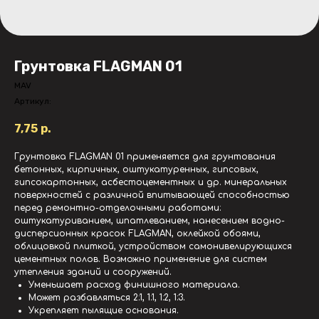
Грунтовка FLAGMAN 01
MAV
Артикул:
7,75
р.
Грунтовка FLAGMAN 01 применяется для грунтования
бетонных, кирпичных, оштукатуренных, гипсовых,
гипсокартонных, асбестоцементных и др. минеральных
поверхностей с различной впитывающей способностью
перед ремонтно-отделочными работами:
оштукатуриванием, шпатлеванием, нанесением водно-
дисперсионных красок FLAGMAN, оклейкой обоями,
облицовкой плиткой, устройством самонивелирующихся
цементных полов. Возможно применение для систем
утепления зданий и сооружений.
Уменьшает расход финишного материала.
Может разбавляться 2:1, 1:1, 1:2, 1:3.
Укрепляет пылящие основания.