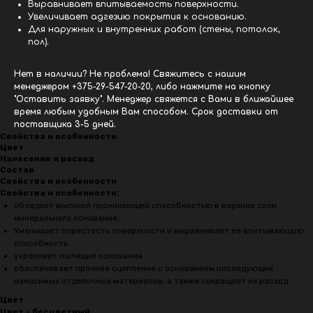
Выравнивает впитываемость поверхности.
Увеличивает адгезию покрытия к основанию.
Для наружных и внутренних работ (стены, потолок,
пол).
Нет в наличии? Не проблема! Свяжитесь с нашим
менеджером
+375-29-547-20-20
, либо нажмите на кнопку
"Оставить заявку". Менеджер свяжется с Вами в ближайшее
время любым удобным Вам способом. Срок доставки от
поставщика 3-5 дней.
Свойства и особенности
Цвет
Нанесение и расход
Состав
Свойства и особенности
Свойства и особенности:
обладает высокой проникающей способностью в верхние слои
минерального основания;
Уменьшает пористость поверхности и выравнивает ее впитывающую
способность.
укрепляет пылящие основания
обеспечивает прочное сцепление с основанием последующих
наносимых отделочных материалов, а также сокращает их расход.
Цвет
Цвет - бесцветный.