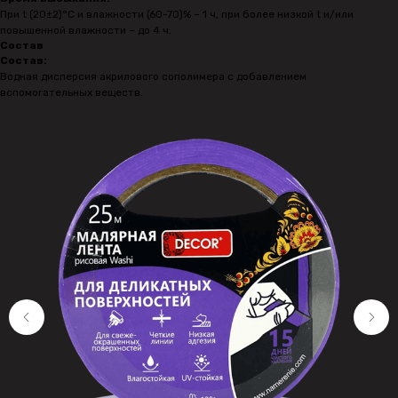
При t (20±2)°С и влажности (60-70)% – 1 ч, при более низкой t и/или
повышенной влажности – до 4 ч.
Состав
Состав:
Водная дисперсия акрилового сополимера с добавлением
вспомогательных веществ.