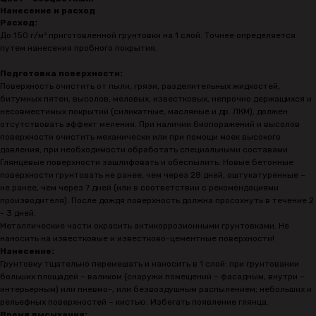
Нанесение и расход
Расход:
До 150 г/м² приготовленной грунтовки на 1 слой. Точнее определяется
путем нанесения пробного покрытия.
Подготовка поверхности:
Поверхность очистить от пыли, грязи, разделительных жидкостей,
битумных пятен, высолов, меловых, известковых, непрочно держащихся и
несовместимых покрытий (силикатные, масляные и др. ЛКМ), должен
отсутствовать эффект меления. При наличии биопоражений и высолов
поверхности очистить механически или при помощи моек высокого
давления, при необходимости обработать специальными составами.
Глянцевые поверхности зашлифовать и обеспылить. Новые бетонные
поверхности грунтовать не ранее, чем через 28 дней, оштукатуренные –
не ранее, чем через 7 дней (или в соответствии с рекомендациями
производителя). После дождя поверхность должна просохнуть в течение 2
- 3 дней.
Металлические части окрасить антикоррозионными грунтовками. Не
наносить на известковые и известково-цементные поверхности!
Нанесение:
Грунтовку тщательно перемешать и наносить в 1 слой: при грунтовании
больших площадей – валиком (снаружи помещений – фасадным, внутри –
интерьерным) или пневмо-, или безвоздушным распылением; небольших и
рельефных поверхностей – кистью. Избегать появление глянца.
Время высыхания: