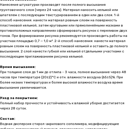
Нанесение штукатурки производят после полного высыхания
грунтовочного слоя (через 24 часа). Материал наносить кельмой или
шпателем с последующим текстурированием в один или два слоя. 1-й
способ нанесения: нанести материал ровным слоем на поверхность
пластиковой кельмой, затем круговыми или прямолинейными мазками в
противоположных направлениях сформировать рисунок с переливом двух
тонов. При формировании рисунка рекомендуется производить работы на
участках площадью 0,7 — 1,0 м². 2-й способ нанесения: нанести материал
ровным слоем на поверхность пластиковой кельмой и оставить до полного
высыхания. 2 слой нанести губкой или кельмой отдельными участками с
последующим приглаживанием рисунка кельмой.
Время высыхания:
При толщине слоя до 1 мм до отлипа - 3 часа, полное высыхание через 48
часов при температуре (20±2)°С и отн. влажности воздуха (65±5)%. При
более низких температурах и более высокой влажности воздуха время
высыхания увеличивается.
Уход за покрытием:
Полный набор прочности и устойчивость к влажной уборке достигается
через 28 суток.
Состав
Состав:
Водная дисперсия стирол-акрилового сополимера, модифицирующие