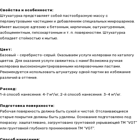
Свойства и особенности
Свойства и особенности:
Штукатурка представляет собой пастообразную массу с
перламутровыми частицами и добавлением специальных микрошариков.
Имеет высокую адгезию к бетонным, кирпичным, оштукатуренным,
асбоцементным, гипсокартонным и т. п. поверхностям. Штукатурка
обладает стойкостью к мытью.
Цвет
Цвет:
Базовый - серебристо-серый. Оказываем услуги колеровки по каталогу
цветов. Для оказания услуги свяжитесь с нами! Возможна ручная
колеровка высококонцентрированными колеровочными пастами.
Рекомендуется использовать штукатурку одной партии во избежание
различий в оттенке.
Нанесение и расход
Расход:
1-й способ нанесения: 4-7 м²/кг, 2-й способ нанесения: 3-4 м²/кг.
Подготовка поверхности:
Рабочая поверхность должна быть сухой и чистой. Отслаивающиеся
старые покрытия должны быть удалены. Основание подготовлено под
покраску: зашпатлевано, загрунтовано грунтовкой укрывающей ТМ “VGT”
или грунтовкой глубокого проникновения ТМ “VGT”.
Способ нанесения: