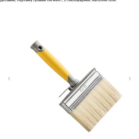
добавки, перламутровый пигмент, стеклошарики, наполнители.