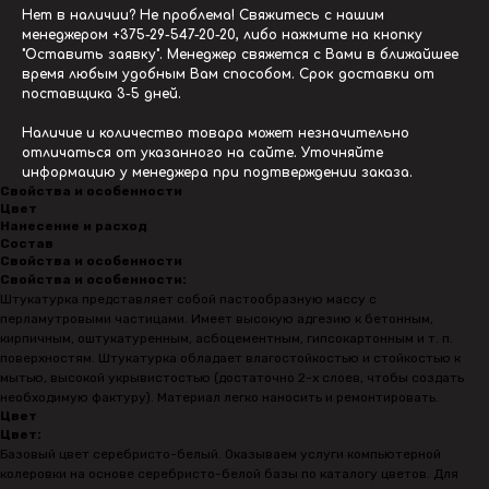
Нет в наличии? Не проблема! Свяжитесь с нашим
менеджером
+375-29-547-20-20
, либо нажмите на кнопку
"Оставить заявку". Менеджер свяжется с Вами в ближайшее
время любым удобным Вам способом. Срок доставки от
поставщика 3-5 дней.
Наличие и количество товара может незначительно
отличаться от указанного на сайте. Уточняйте
информацию у менеджера при подтверждении заказа.
Свойства и особенности
Цвет
Нанесение и расход
Состав
Свойства и особенности
Свойства и особенности:
Штукатурка представляет собой пастообразную массу с
перламутровыми частицами. Имеет высокую адгезию к бетонным,
кирпичным, оштукатуренным, асбоцементным, гипсокартонным и т. п.
поверхностям. Штукатурка обладает влагостойкостью и стойкостью к
мытью, высокой укрывистостью (достаточно 2-х слоев, чтобы создать
необходимую фактуру). Материал легко наносить и ремонтировать.
Цвет
Цвет:
Базовый цвет серебристо-белый. Оказываем услуги компьютерной
колеровки на основе серебристо-белой базы по каталогу цветов. Для