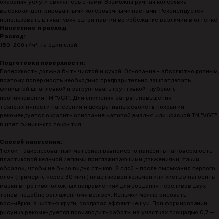
оказания услуги свяжитесь с нами! Возможна ручная колеровка
высококонцентрированными колеровочными пастами. Рекомендуется
использовать штукатурку одной партии во избежание различий в оттенке.
Нанесение и расход
Расход:
150-200 г/м², на один слой.
Подготовка поверхности:
Поверхность должна быть чистой и сухой. Основание - абсолютно ровным,
поэтому поверхность необходимо предварительно зашпатлевать
финишной шпатлевкой и загрунтовать грунтовкой глубокого
проникновения ТМ "VGT". Для снижения затрат, повышения
технологичности нанесения и декоративных свойств покрытия
рекомендуется окрасить основание матовой эмалью или краской ТМ "VGT"
в цвет финишного покрытия.
Способ нанесения:
1 слой - заколерованный материал равномерно наносить на поверхность
пластиковой кельмой легкими приглаживающими движениями, таким
образом, чтобы не было видно стыков. 2 слой - после высыхания первого
слоя (примерно через 30 мин.) пластиковой кельмой или кистью наносить
мазки в противоположных направлениях для создания переливов двух
тонов, подобно заглаженному велюру. Кельмой можно рисовать
восьмёрки, а кистью круги, создавая эффект чешуи. При формировании
рисунка рекомендуется производить работы на участках площадью 0,7 —