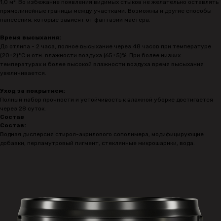
1,0 м². Во избежание появления видимых стыков не желательно оставлять
прямолинейные границы между участками. Возможны и другие способы
нанесения, которые зависят от фантазии мастера.
Время высыхания:
До отлипа - 2 часа, полное высыхание через 48 часов при температуре
(20±2)°С и отн. влажности воздуха (65±5)%. При более низких
температурах и более высокой влажности воздуха время высыхания
увеличивается.
Уход за покрытием:
Полный набор прочности и устойчивость к влажной уборке достигается
через 28 суток.
Состав
Состав:
Водная дисперсия стирол-акрилового сополимера, модифицирующие
добавки, перламутровый пигмент, стеклянные микрошарики, вода.