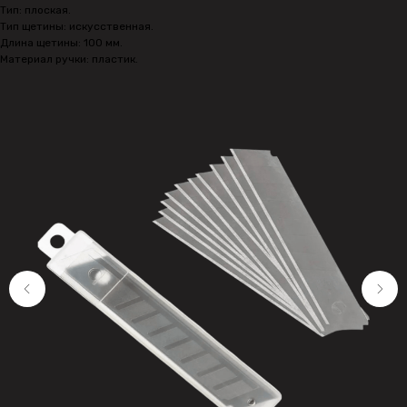
Тип: плоская.
Тип щетины: искусственная.
Длина щетины: 100 мм.
Материал ручки: пластик.